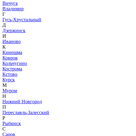
Вичуга
Владимир
Г
Гусь-Хрустальный
Д
Дзержинск
И
Иваново
К
Кинешма
Ковров
Кольчугино
Кострома
Кстово
Курск
М
Муром
Н
Нижний Новгород
П
Переславль-Залесский
Р
Рыбинск
С
Саров