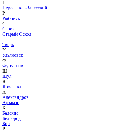
П
Переславль-Залесский
Р
Рыбинск
С
Саров
Старый Оскол
Т
Тверь
У
Ульяновск
Ф
Фурманов
Ш
Шуя
Я
Ярославль
А
Александров
Арзамас
Б
Балахна
Белгород
Бор
В