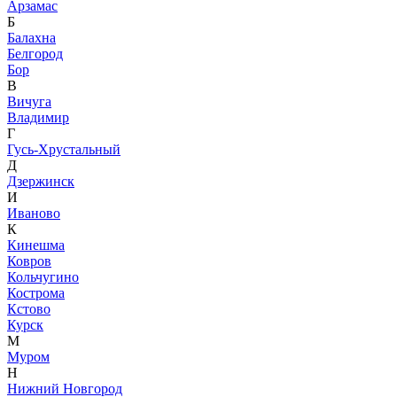
Арзамас
Б
Балахна
Белгород
Бор
В
Вичуга
Владимир
Г
Гусь-Хрустальный
Д
Дзержинск
И
Иваново
К
Кинешма
Ковров
Кольчугино
Кострома
Кстово
Курск
М
Муром
Н
Нижний Новгород