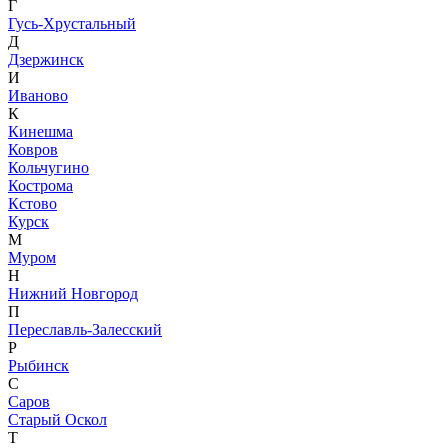
Г
Гусь-Хрустальный
Д
Дзержинск
И
Иваново
К
Кинешма
Ковров
Кольчугино
Кострома
Кстово
Курск
М
Муром
Н
Нижний Новгород
П
Переславль-Залесский
Р
Рыбинск
С
Саров
Старый Оскол
Т