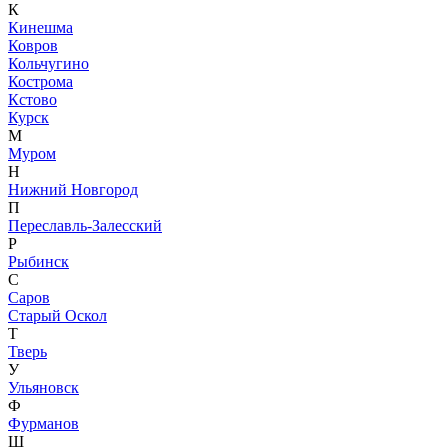
К
Кинешма
Ковров
Кольчугино
Кострома
Кстово
Курск
М
Муром
Н
Нижний Новгород
П
Переславль-Залесский
Р
Рыбинск
С
Саров
Старый Оскол
Т
Тверь
У
Ульяновск
Ф
Фурманов
Ш