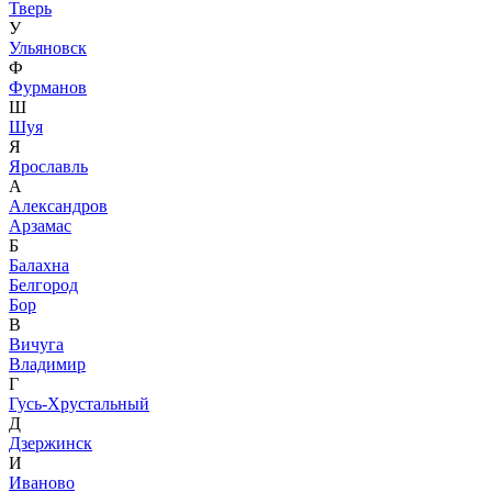
Тверь
У
Ульяновск
Ф
Фурманов
Ш
Шуя
Я
Ярославль
А
Александров
Арзамас
Б
Балахна
Белгород
Бор
В
Вичуга
Владимир
Г
Гусь-Хрустальный
Д
Дзержинск
И
Иваново