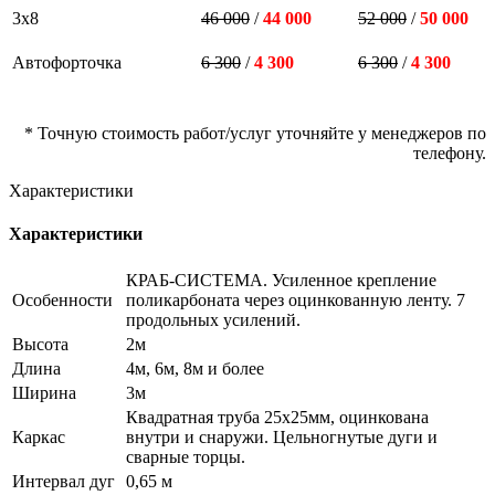
3х8
46 000
/
44 000
52 000
/
50 000
Автофорточка
6 300
/
4 300
6 300
/
4 300
* Точную стоимость работ/услуг уточняйте у менеджеров по
телефону.
Характеристики
Характеристики
КРАБ-СИСТЕМА. Усиленное крепление
Особенности
поликарбоната через оцинкованную ленту. 7
продольных усилений.
Высота
2м
Длина
4м, 6м, 8м и более
Ширина
3м
Квадратная труба 25х25мм, оцинкована
Каркас
внутри и снаружи. Цельногнутые дуги и
сварные торцы.
Интервал дуг
0,65 м