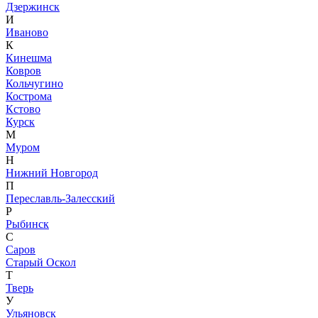
Дзержинск
И
Иваново
К
Кинешма
Ковров
Кольчугино
Кострома
Кстово
Курск
М
Муром
Н
Нижний Новгород
П
Переславль-Залесский
Р
Рыбинск
С
Саров
Старый Оскол
Т
Тверь
У
Ульяновск