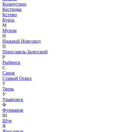
Кольчугино
Кострома
Кстово
Курск
М
Муром
Н
Нижний Новгород
П
Переславль-Залесский
Р
Рыбинск
С
Саров
Старый Оскол
Т
Тверь
У
Ульяновск
Ф
Фурманов
Ш
Шуя
Я
Ярославль