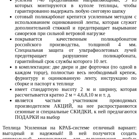
которых монтируются в куполе теплицы, чтобы
гарантированно выдержать любую снеговую шапку
сотовый поликарбонат крепится усиленным методом с
использованием оцинкованной ленты, которая служит
дополнительной стяжкой и предотвращает вырывание
саморезов при сильной ветровой нагрузке
покрывается качественным поликарбонатом
российского производства, толщиной 4 мм.
Специальная защита от ультрафиолетовых лучей
предотвращает разрушение поликарбоната,
гарантийный срок службы которого 10 лет.
в комплектации: две двери и две форточки (по одной в
каждом торце), полностью весь необходимый крепеж,
фурнитуру и оцинкованную ленту, инструкцию по
сборке и паспорт к теплице
имеет стандартную высоту 2 м и ширину, которая
рассчитывается кратно 2 м = 4,6,8,10 м и т. д.
является частым участником проводимых
производителем АКЦИЙ, на нее распространяются
сезонные и специальные СКИДКИ, к ней предлагаются
ПОДАРКИ на выбор
Теплица Усиленная на КРАБ-системе отличный вариант:
выгодный и надежный! В ней получится создать
оптимальный микроклимат для выращивания любых